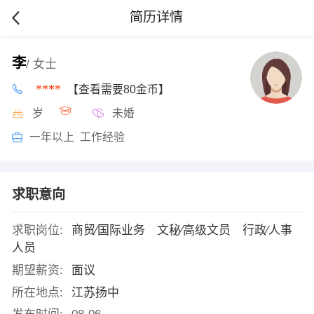
简历详情
李
/ 女士
****
【查看需要80金币】
岁
未婚
一年以上 工作经验
求职意向
求职岗位:
商贸∕国际业务 文秘∕高级文员 行政∕人事
人员
期望薪资:
面议
所在地点:
江苏扬中